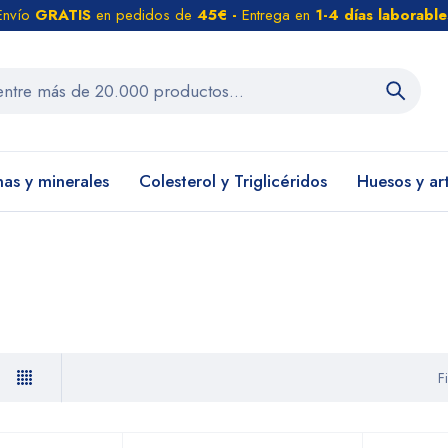
Envío
GRATIS
en pedidos de
45€ -
Entrega en
1-4 días laborable
nas y minerales
Colesterol y Triglicéridos
Huesos y ar
F