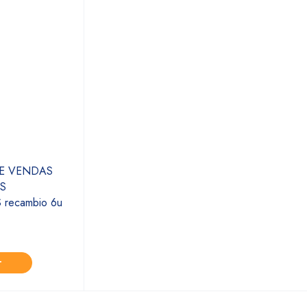
E VENDAS
S
recambio 6u
r