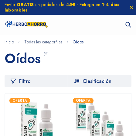
Envío
GRATIS
en pedidos de
45€ -
Entrega en
1-4 días
laborables
Inicio
Todas las categorñias
Oídos
Oídos
(2)
Filtro
Clasificación
OFERTA
OFERTA