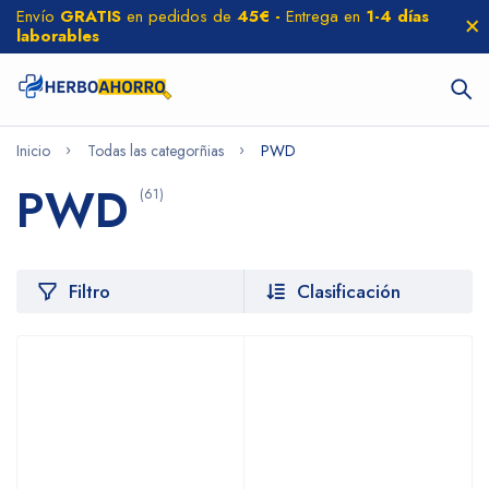
Envío
GRATIS
en pedidos de
45€ -
Entrega en
1-4 días
laborables
Inicio
Todas las categorñias
PWD
PWD
(61)
Filtro
Clasificación