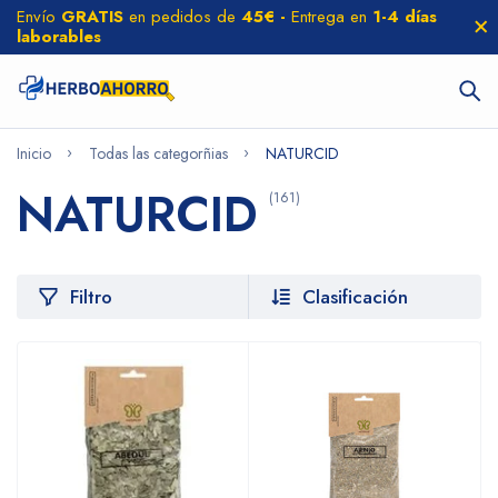
Envío
GRATIS
en pedidos de
45€ -
Entrega en
1-4 días
laborables
Inicio
Todas las categorñias
NATURCID
NATURCID
(161)
Filtro
Clasificación