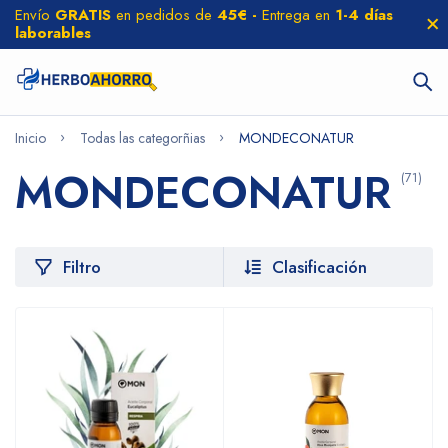
Envío
GRATIS
en pedidos de
45€ -
Entrega en
1-4 días
laborables
Inicio
Todas las categorñias
MONDECONATUR
MONDECONATUR
(71)
Filtro
Clasificación