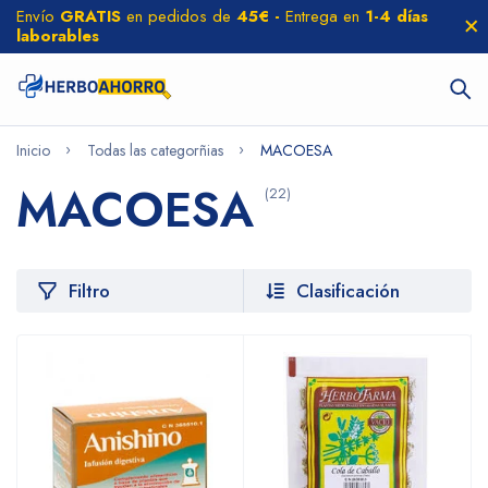
Envío
GRATIS
en pedidos de
45€ -
Entrega en
1-4 días
laborables
Inicio
Todas las categorñias
MACOESA
MACOESA
(22)
Filtro
Clasificación