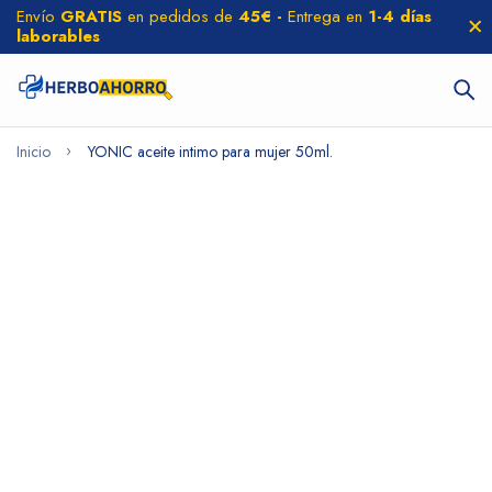
Envío
GRATIS
en pedidos de
45€ -
Entrega en
1-4 días
laborables
Inicio
YONIC aceite intimo para mujer 50ml.