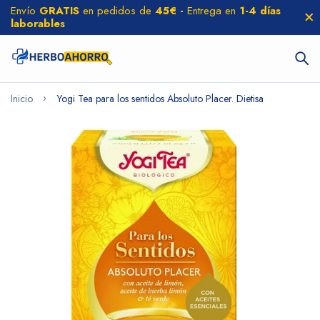
Envío
GRATIS
en pedidos de
45€ -
Entrega en
1-4 días
laborables
Inicio
Yogi Tea para los sentidos Absoluto Placer. Dietisa