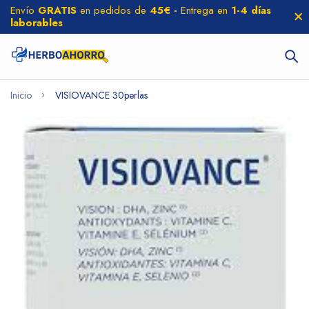
Envío
GRATIS
en pedidos de
45€ -
Entrega en
1-4 días
laborables
Inicio
VISIOVANCE 30perlas