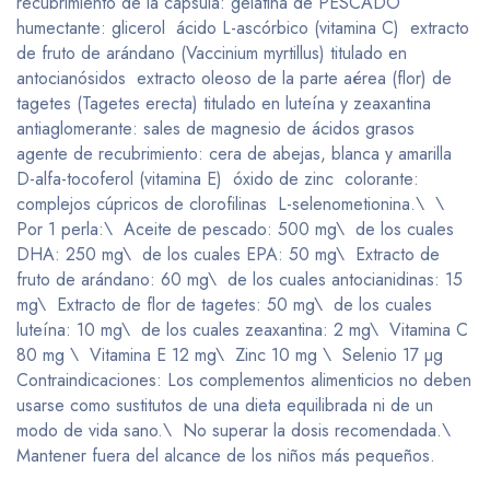
recubrimiento de la cápsula: gelatina de PESCADO
humectante: glicerol ácido L-ascórbico (vitamina C) extracto
de fruto de arándano (Vaccinium myrtillus) titulado en
antocianósidos extracto oleoso de la parte aérea (flor) de
tagetes (Tagetes erecta) titulado en luteína y zeaxantina
antiaglomerante: sales de magnesio de ácidos grasos
agente de recubrimiento: cera de abejas, blanca y amarilla
D-alfa-tocoferol (vitamina E) óxido de zinc colorante:
complejos cúpricos de clorofilinas L-selenometionina.\ \
Por 1 perla:\ Aceite de pescado: 500 mg\ de los cuales
DHA: 250 mg\ de los cuales EPA: 50 mg\ Extracto de
fruto de arándano: 60 mg\ de los cuales antocianidinas: 15
mg\ Extracto de flor de tagetes: 50 mg\ de los cuales
luteína: 10 mg\ de los cuales zeaxantina: 2 mg\ Vitamina C
80 mg \ Vitamina E 12 mg\ Zinc 10 mg \ Selenio 17 µg
Contraindicaciones: Los complementos alimenticios no deben
usarse como sustitutos de una dieta equilibrada ni de un
modo de vida sano.\ No superar la dosis recomendada.\
Mantener fuera del alcance de los niños más pequeños.