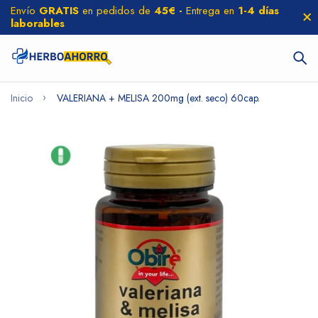
Envío
GRATIS
en pedidos de
45€ -
Entrega en
1-4 días
laborables
Inicio
VALERIANA + MELISA 200mg (ext. seco) 60cap.