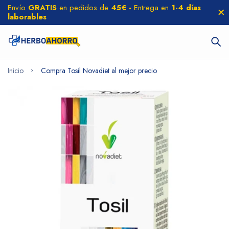
Envío
GRATIS
en pedidos de
45€ -
Entrega en
1-4 días
laborables
Inicio
Compra Tosil Novadiet al mejor precio