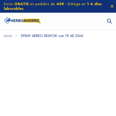
Envío
GRATIS
en pedidos de
45€ -
Entrega en
1-4 días
laborables
Inicio
SPRAY AEREO RESPOK con 19 AE 20ml.