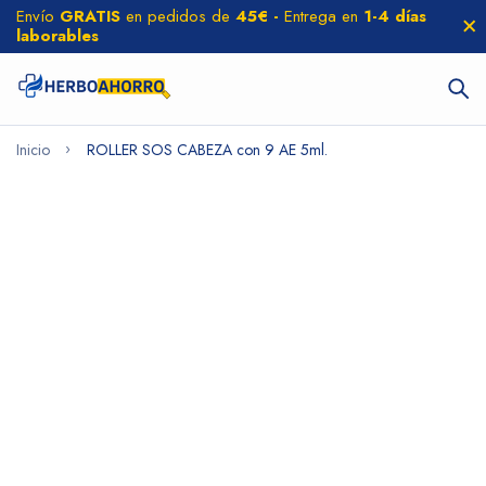
Envío
GRATIS
en pedidos de
45€ -
Entrega en
1-4 días
laborables
Inicio
ROLLER SOS CABEZA con 9 AE 5ml.