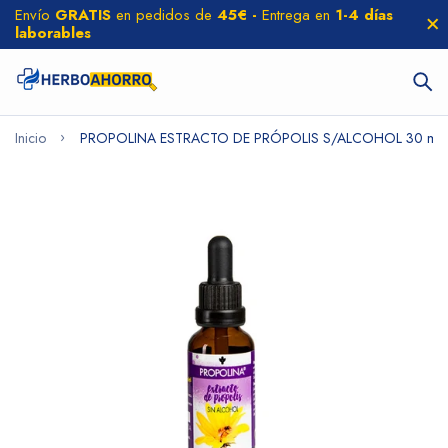
Envío
GRATIS
en pedidos de
45€ -
Entrega en
1-4 días
laborables
Inicio
PROPOLINA ESTRACTO DE PRÓPOLIS S/ALCOHOL 30 ml