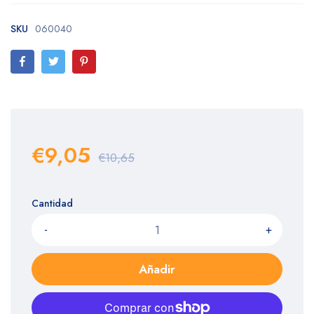
SKU
060040
€9,05
€10,65
Cantidad
-
+
Añadir