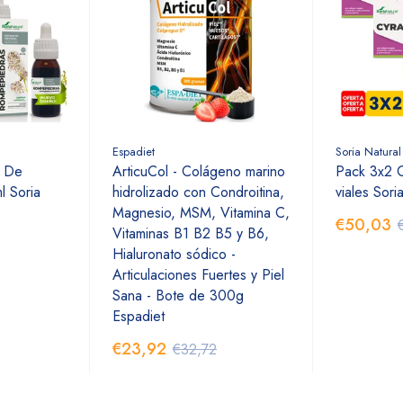
Espadiet
Soria Natural
o De
ArticuCol - Colágeno marino
Pack 3x2 C
 Soria
hidrolizado con Condroitina,
viales Sori
Magnesio, MSM, Vitamina C,
€50,03
Vitaminas B1 B2 B5 y B6,
Hialuronato sódico -
Articulaciones Fuertes y Piel
Sana - Bote de 300g
Espadiet
€23,92
€32,72