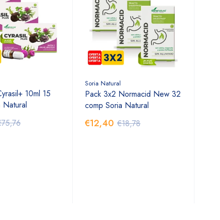
Soria Natural
yrasil+ 10ml 15
Pack 3x2 Normacid New 32
a Natural
comp Soria Natural
€12,40
€75,76
€18,78