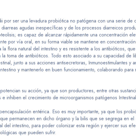
 por ser una levadura probiótica no patógena con una serie de ca
s diarreas agudas inespecíficas y de los procesos diarreicos produ
roteolisis; es capaz de alcanzar rápidamente una concentración ele
rmente por vía oral, en su forma viable se mantiene en concentrac
 la flora natural del intestino y es resistente a los antibióticos, q
a la toma de antibióticos. Todo esto asociado a su capacidad de li
stinal, junto a sus acciones antisecretoras, Inmunoestimulantes y a
intestino y mantenerlo en buen funcionamiento, colaborando para 
, potencian su acción, ya que son productores, entre otras sustanc
as e inhiben el crecimiento de microorganismos patógenos Intestin
ncapsulación entérica. Eso es muy importante, ya que los probiótic
 que permanecen en dicho órgano y la bilis que se segrega en el
nal del intestino, para poder colonizar esta región y ejercer sus 
nológicas que pueden sufrir.