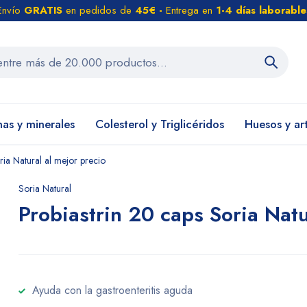
Envío
GRATIS
en pedidos de
45€ -
Entrega en
1-4 días laborable
nas y minerales
Colesterol y Triglicéridos
Huesos y ar
ia Natural al mejor precio
Soria Natural
Probiastrin 20 caps Soria Natu
Ayuda con la gastroenteritis aguda