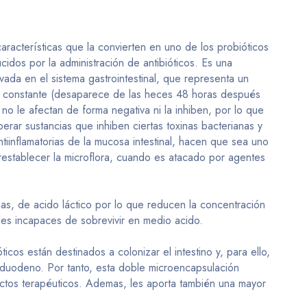
racterísticas que la convierten en uno de los probióticos
cidos por la administración de antibióticos. Es una
vada en el sistema gastrointestinal, que representa un
ión constante (desaparece de las heces 48 horas después
ue no le afectan de forma negativa ni la inhiben, por lo que
berar sustancias que inhiben ciertas toxinas bacterianas y
ntiinflamatorias de la mucosa intestinal, hacen que sea uno
restablecer la microflora, cuando es atacado por agentes
ias, de acido láctico por lo que reducen la concentración
ales incapaces de sobrevivir en medio acido.
os están destinados a colonizar el intestino y, para ello,
 duodeno. Por tanto, esta doble microencapsulación
efectos terapéuticos. Ademas, les aporta también una mayor