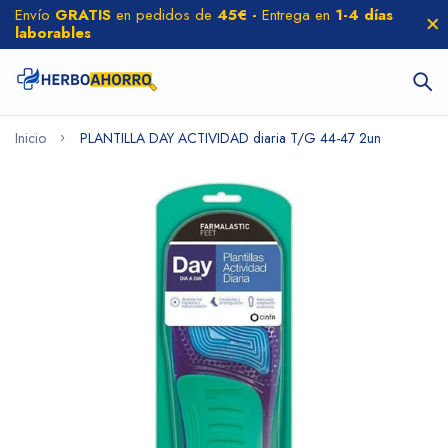
Envío
GRATIS
en pedidos de
45€ -
Entrega en
1-4 días
laborables
Inicio
PLANTILLA DAY ACTIVIDAD diaria T/G 44-47 2un