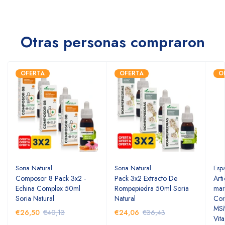
Otras personas compraron
OFERTA
OFERTA
O
Soria Natural
Soria Natural
Esp
Composor 8 Pack 3x2 -
Pack 3x2 Extracto De
Art
Echina Complex 50ml
Rompepiedra 50ml Soria
mar
Soria Natural
Natural
Con
MSM
€26,50
€40,13
€24,06
€36,43
Vit