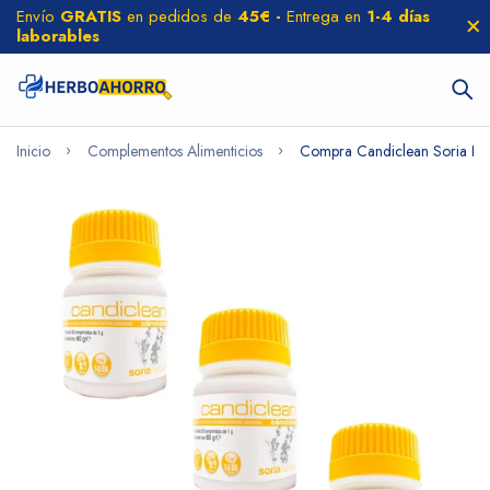
Envío
GRATIS
en pedidos de
45€ -
Entrega en
1-4 días
laborables
Inicio
Complementos Alimenticios
Compra Candiclean Soria Natu