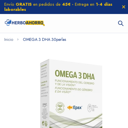
Envío
GRATIS
en pedidos de
45€ -
Entrega en
1-4 días
laborables
Inicio
OMEGA 3 DHA 30perlas