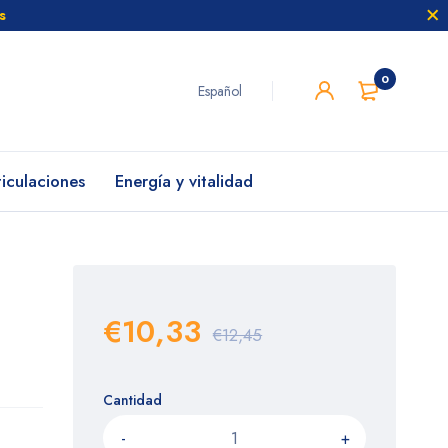
s
0
Español
ticulaciones
Energía y vitalidad
€10,33
€12,45
Cantidad
-
+