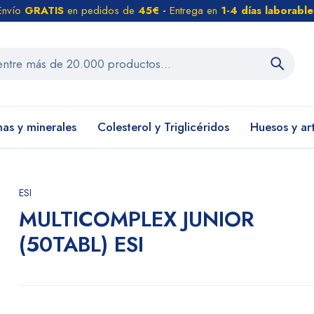
Envío
GRATIS
en pedidos de
45€ -
Entrega en
1-4 días laborable
nas y minerales
Colesterol y Triglicéridos
Huesos y ar
ESI
MULTICOMPLEX JUNIOR
(50TABL) ESI