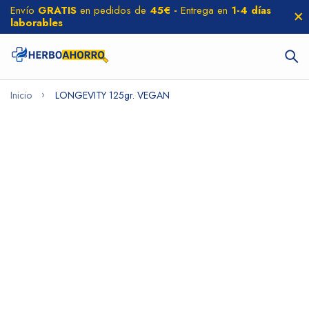
Envío
GRATIS
en pedidos de
45€ -
Entrega en
1-4 días
laborables
Inicio
LONGEVITY 125gr. VEGAN