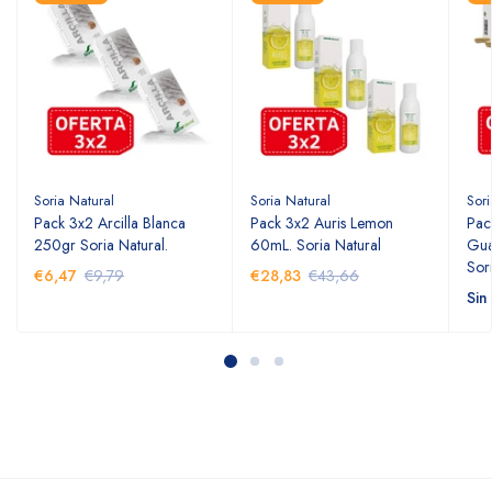
Soria Natural
Soria Natural
Sori
Pack 3x2 Arcilla Blanca
Pack 3x2 Auris Lemon
Pac
250gr Soria Natural.
60mL. Soria Natural
Gual
Sor
€6,47
€9,79
€28,83
€43,66
Sin