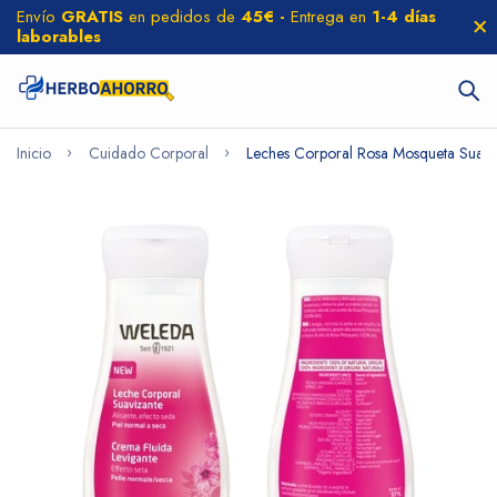
Envío
GRATIS
en pedidos de
45€ -
Entrega en
1-4 días
laborables
Inicio
Cuidado Corporal
Leches Corporal Rosa Mosqueta Suav