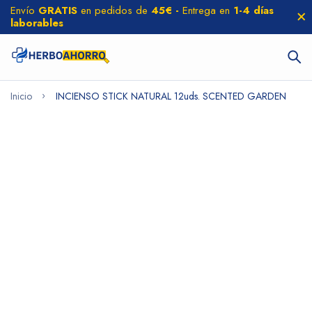
Envío
GRATIS
en pedidos de
45€ -
Entrega en
1-4 días
laborables
Inicio
INCIENSO STICK NATURAL 12uds. SCENTED GARDEN