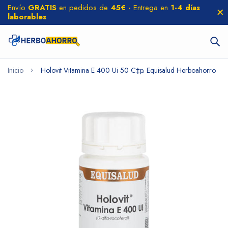
Envío
GRATIS
en pedidos de
45€ -
Entrega en
1-4 días
laborables
Inicio
Holovit Vitamina E 400 Ui 50 C‡p. Equisalud Herboahorro