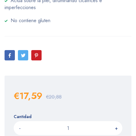
Actúa sobre la piel, difuminando cicatrices e
imperfecciones
No contiene gluten
€17,59
€20,88
Cantidad
-
+