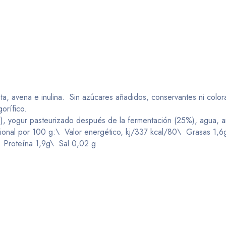
ruta, avena e inulina. Sin azúcares añadidos, conservantes ni colo
orífico.
), yogur pasteurizado después de la fermentación (25%), agua, 
ricional por 100 g:\ Valor energético, kj/337 kcal/80\ Grasas 1
\ Proteína 1,9g\ Sal 0,02 g