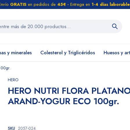
Envío
GRATIS
en pedidos de
45€ -
Entrega en
1-4 días laborable
nas y minerales
Colesterol y Triglicéridos
Huesos y ar
00gr.
HERO
HERO NUTRI FLORA PLATANO
ARAND-YOGUR ECO 100gr.
SKU
2057-024