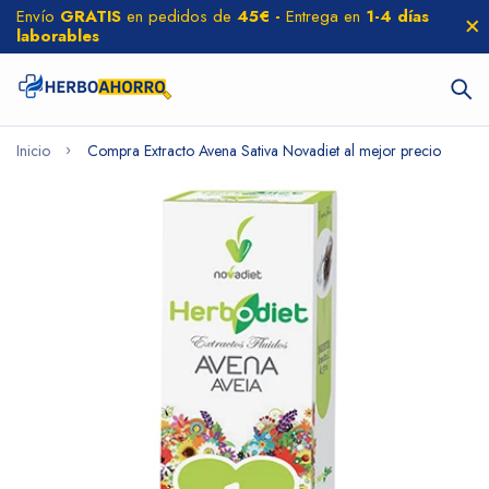
Envío
GRATIS
en pedidos de
45€ -
Entrega en
1-4 días
laborables
Inicio
Compra Extracto Avena Sativa Novadiet al mejor precio