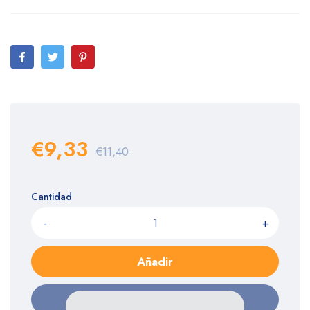
€9,33
€11,40
Cantidad
-
+
Añadir