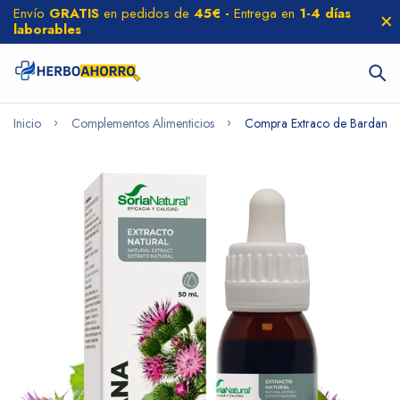
Envío
GRATIS
en pedidos de
45€ -
Entrega en
1-4 días
laborables
Inicio
Complementos Alimenticios
Compra Extraco de Bardana 5