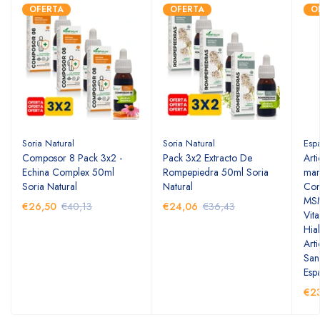
OFERTA
OFERTA
O
Soria Natural
Soria Natural
Esp
Composor 8 Pack 3x2 -
Pack 3x2 Extracto De
Art
Echina Complex 50ml
Rompepiedra 50ml Soria
mar
Soria Natural
Natural
Con
MSM
€26,50
€40,13
€24,06
€36,43
Vit
Hia
Arti
San
Esp
€2