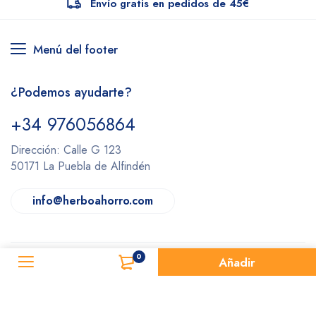
Envío gratis en pedidos de 45€
Menú del footer
¿Podemos ayudarte?
+34 976056864
Dirección: Calle G 123
50171 La Puebla de Alfindén
info@herboahorro.com
0
Añadir
Herboahorro © 2022.
Todos los derechos reservados.