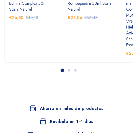
Echina Complex 50ml
Rompepiedra 50ml Soria
mar
Soria Natural
Natural
Con
MSM
€26,50
€40,13
€24,06
€36,43
Vit
Hia
Arti
San
Esp
€2
Ahorra en miles de productos
Recíbelo en 1-4 días