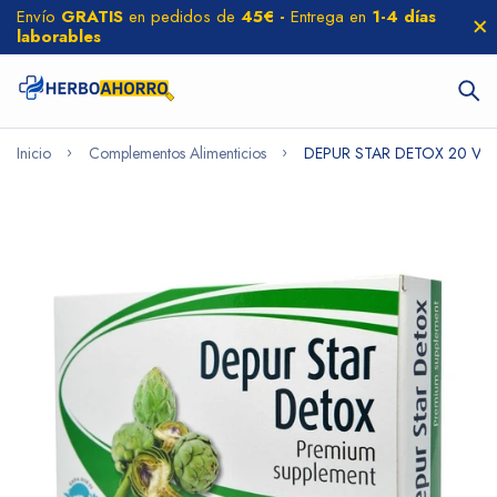
Envío
GRATIS
en pedidos de
45€ -
Entrega en
1-4 días
laborables
Inicio
Complementos Alimenticios
DEPUR STAR DETOX 20 Vial 