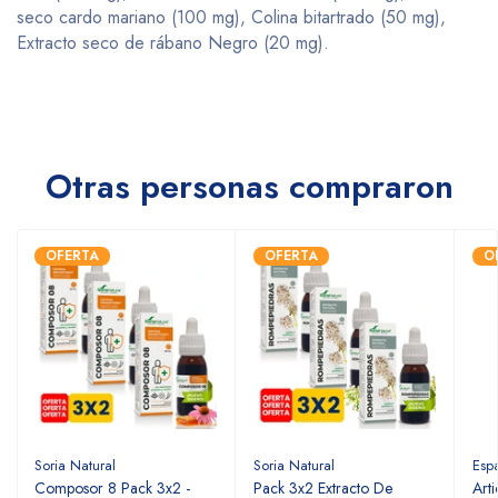
seco cardo mariano (100 mg), Colina bitartrado (50 mg),
Extracto seco de rábano Negro (20 mg).
Otras personas compraron
OFERTA
OFERTA
O
Soria Natural
Soria Natural
Esp
Composor 8 Pack 3x2 -
Pack 3x2 Extracto De
Art