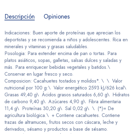
Descripción
Opiniones
Indicaciones: Buen aporte de proteínas que aprecian los
deportistas y se recomienda a niños y adolescentes. Rica en
minerales y vitaminas y grasas saludables.
Posologia: Para extender encima de pan o tortas. Para
platos asiáticos, sopas, galletas, salsas dulces y saladas y
más. Para enriquecer bebidas vegetales y batidos.\
Conservar en lugar fresco y seco.
Composicion: Cacahuetes tostados y molidos*. \ \ Valor
nutricional por 100 g:\ Valor energético 2593 kJ/626 kcal\
Grasas 49,40 g\ Ácidos grasos saturados 6,60 g\ Hidratos
de carbono 9,40 g\ Azúcares 4,90 g\ Fibra alimentaria
11,4 g\ Proteínas 30,20 g\ Sal 0,02 g\ \ (*)= De
agricultura biológica.\ + Contiene cacahuetes. Contiene
trazas de altramuces, frutos secos con cáscara, leche y
derivados, sésamo y productos a base de sésamo.