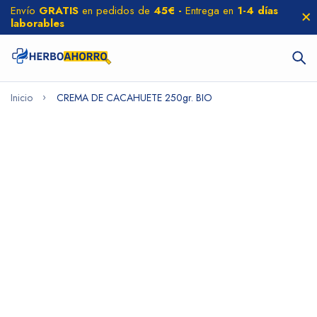
Envío
GRATIS
en pedidos de
45€ -
Entrega en
1-4 días
laborables
Inicio
CREMA DE CACAHUETE 250gr. BIO