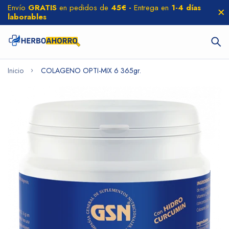
Envío
GRATIS
en pedidos de
45€ -
Entrega en
1-4 días
laborables
Inicio
COLAGENO OPTI-MIX 6 365gr.