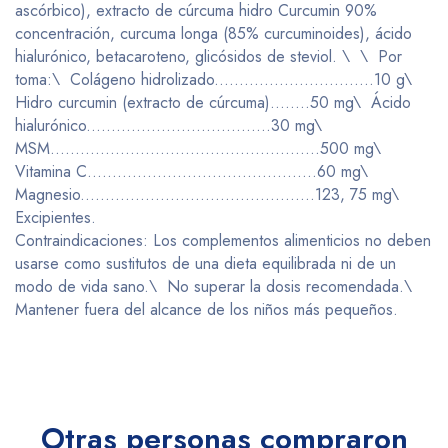
ascórbico), extracto de cúrcuma hidro Curcumin 90%
concentración, curcuma longa (85% curcuminoides), ácido
hialurónico, betacaroteno, glicósidos de steviol. \ \ Por
toma:\ Colágeno hidrolizado................................10 g\
Hidro curcumin (extracto de cúrcuma)........50 mg\ Ácido
hialurónico.....................................30 mg\
MSM......................................................500 mg\
Vitamina C..............................................60 mg\
Magnesio...............................................123, 75 mg\
Excipientes.
Contraindicaciones: Los complementos alimenticios no deben
usarse como sustitutos de una dieta equilibrada ni de un
modo de vida sano.\ No superar la dosis recomendada.\
Mantener fuera del alcance de los niños más pequeños.
Otras personas compraron