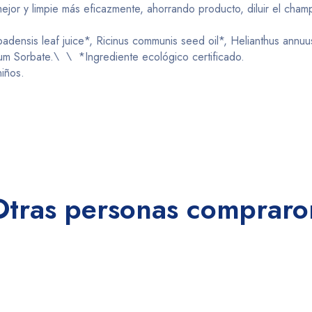
jor y limpie más eficazmente, ahorrando producto, diluir el cha
ensis leaf juice*, Ricinus communis seed oil*, Helianthus annuus
ssium Sorbate.\ \ *Ingrediente ecológico certificado.
niños.
Otras personas compraro