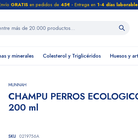
Envío
GRATIS
en pedidos de
45€ -
Entrega en
1-4 días laborable
nas y minerales
Colesterol y Triglicéridos
Huesos y ar
MUNNAH
CHAMPU PERROS ECOLOGIC
200 ml
SKU
0219756A