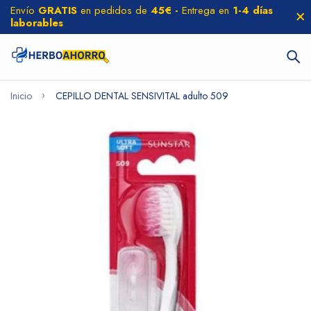
Envío
GRATIS
en pedidos de
45€ -
Entrega en
1-4 días
laborables
Inicio
CEPILLO DENTAL SENSIVITAL adulto 509