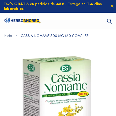
Envío
GRATIS
en pedidos de
45€ -
Entrega en
1-4 días
laborables
Inicio
CASSIA NOMAME 500 MG (60 COMP) ESI