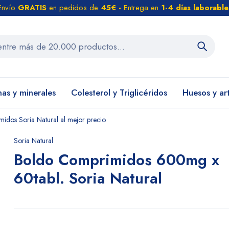
Envío
GRATIS
en pedidos de
45€ -
Entrega en
1-4 días laborable
nas y minerales
Colesterol y Triglicéridos
Huesos y ar
dos Soria Natural al mejor precio
Soria Natural
Boldo Comprimidos 600mg x
60tabl. Soria Natural