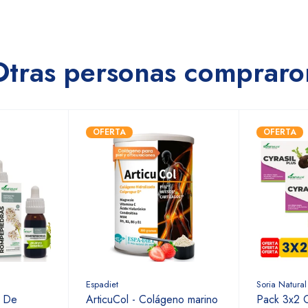
Otras personas compraro
OFERTA
OFERTA
Espadiet
Soria Natural
o De
ArticuCol - Colágeno marino
Pack 3x2 C