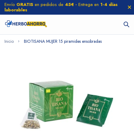
Envío
GRATIS
en pedidos de
45€ -
Entrega en
1-4 días
laborables
Inicio
BIOTISANA MUJER 15 piramides ensobradas