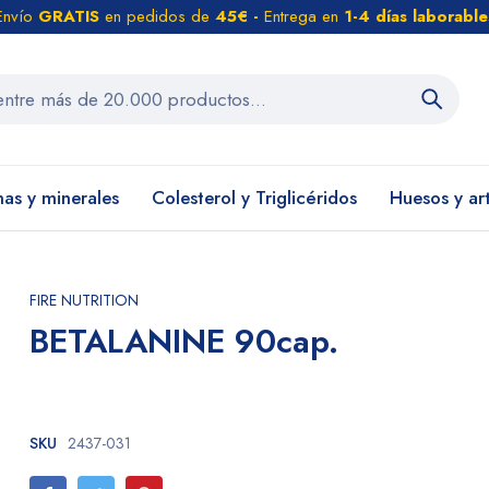
Envío
GRATIS
en pedidos de
45€ -
Entrega en
1-4 días laborable
nas y minerales
Colesterol y Triglicéridos
Huesos y ar
FIRE NUTRITION
BETALANINE 90cap.
SKU
2437-031