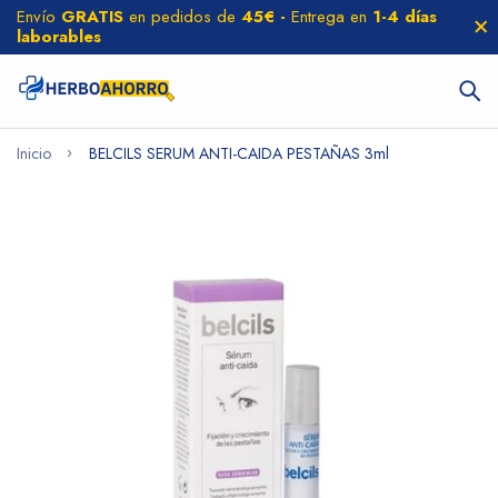
Envío
GRATIS
en pedidos de
45€ -
Entrega en
1-4 días
laborables
Inicio
BELCILS SERUM ANTI-CAIDA PESTAÑAS 3ml