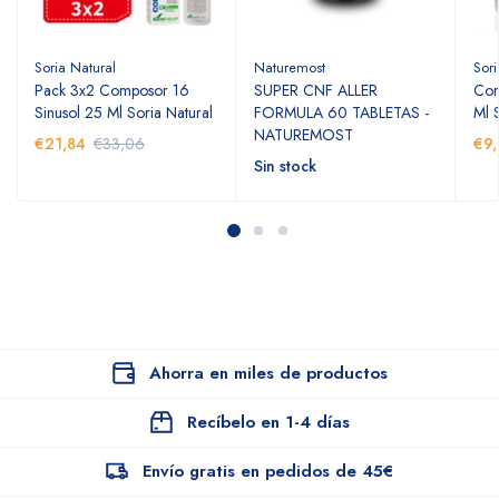
Soria Natural
Naturemost
Sori
Pack 3x2 Composor 16
SUPER CNF ALLER
Com
Sinusol 25 Ml Soria Natural
FORMULA 60 TABLETAS -
Ml 
NATUREMOST
€21,84
€33,06
€9,
Sin stock
Ahorra en miles de productos
Recíbelo en 1-4 días
Envío gratis en pedidos de 45€