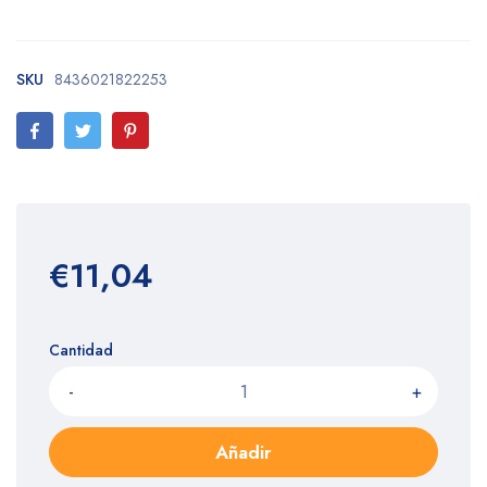
SKU
8436021822253
€11,04
Cantidad
-
+
Añadir