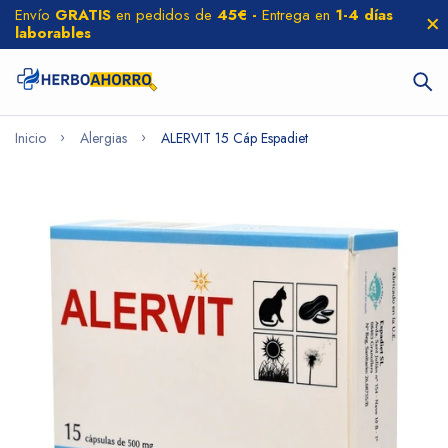
Envío
GRATIS
en pedidos de
45€ -
Entrega en
1-4 días
laborables
Inicio
Alergias
ALERVIT 15 Cáp Espadiet