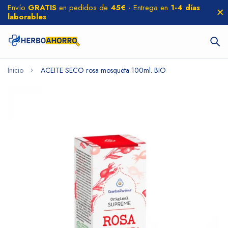
Envío
GRATIS
en pedidos de
45€ -
Entrega en
1-4 días
laborables
Inicio
ACEITE SECO rosa mosqueta 100ml. BIO